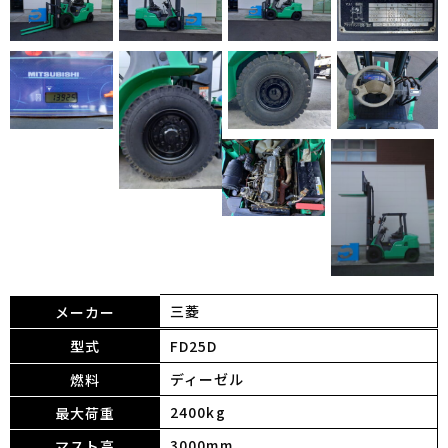
三菱
メーカー
型式
FD25D
ディーゼル
燃料
2400kg
最大荷重
3000mm
マスト高