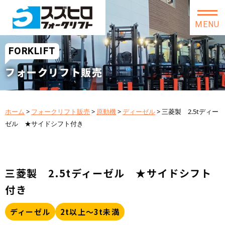
MENU
FORKLIFT
フォークリフト販売
ホーム
>
フォークリフト販売
>
原動機
>
ディーゼル
>
三菱製 2.5tディー
ゼル ★サイドシフト付き
三菱製 2.5tディーゼル ★サイドシフト
付き
ディーゼル
2t以上～3t未満