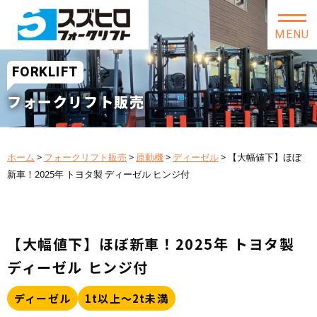
MENU
FORKLIFT
フォークリフト販売
ホーム
>
フォークリフト販売
>
原動機
>
ディーゼル
>
【大幅値下】ほぼ
新車！2025年 トヨタ製 ディーゼル ヒンジ付
【大幅値下】ほぼ新車！2025年 トヨタ製
ディーゼル ヒンジ付
ディーゼル
1t以上～2t未満