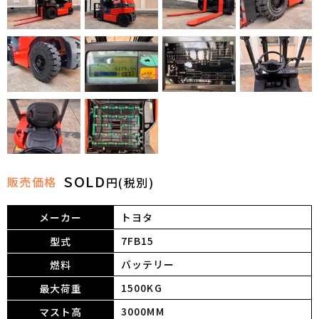
SOLD
販売価格
円(税別)
メーカー
トヨタ
7FB15
型式
バッテリー
燃料
1500KG
最大荷重
3000MM
マスト高