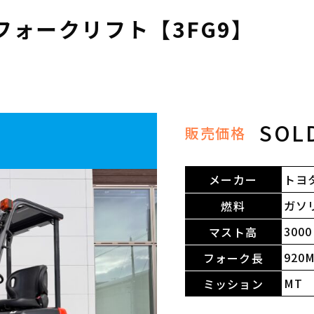
ンフォークリフト【3FG9】
SOL
販売価格
メーカー
トヨ
ガソ
燃料
300
マスト高
920
フォーク長
MT
ミッション