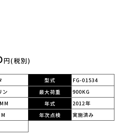
D
円(税別)
タ
型式
FG-01534
リン
900KG
最大荷重
0MM
2012年
年式
MM
実施済み
年次点検