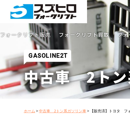
フォークリフト販売
フォークリフト買取
フォ
GASOLINE2T
中古車 2ト
ホーム
>
中古車 2トン系ガソリン車
>
【販売済】トヨタ フォー