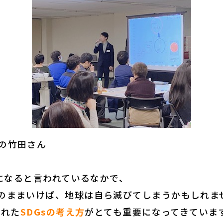
の竹田さん
になると言われているなかで、
のままいけば、
地球は自ら滅びてしまうかもしれま
された
SDGsの考え方
がとても重要にな
ってきていま