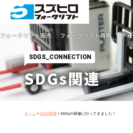
フォークリフト販売
フォークリフト買取
フォ
SDGS_CONNECTION
SDGs関連
ホーム
>
SDGs関連
>
SDGsの研修に行ってきました！