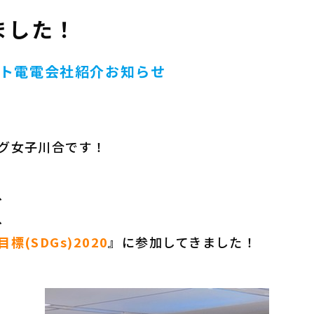
ました！
ト電電
会社紹介
お知らせ
グ女子川合です！
、
、
(SDGs)2020
』
に参加してきました！