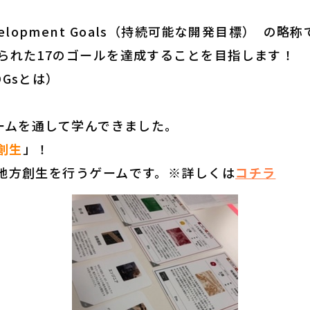
Development Goals（持続可能な開発目標） の略
られた17のゴールを達成することを目指します！
Gsとは）
ゲームを通して学んできました。
方創生
」！
地方創生を行うゲームです。※
詳しくは
コチラ