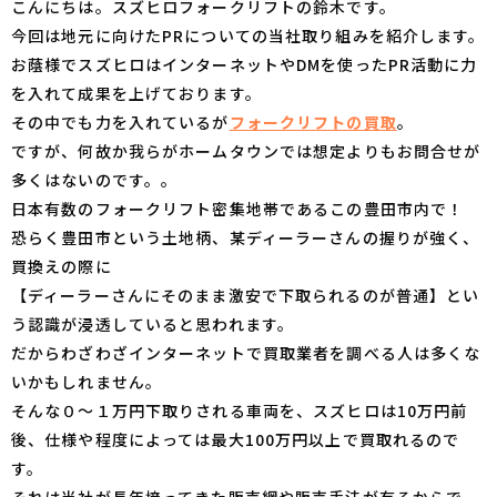
こんにちは。スズヒロフォークリフトの鈴木です。
今回は地元に向けたPRについての当社取り組みを紹介します。
お蔭様でスズヒロはインターネットやDMを使ったPR活動に力
を入れて成果を上げております。
その中でも力を入れているが
フォークリフトの買取
。
ですが、何故か我らがホームタウンでは想定よりもお問合せが
多くはないのです。。
日本有数のフォークリフト密集地帯であるこの豊田市内で！
恐らく豊田市という土地柄、某ディーラーさんの握りが強く、
買換えの際に
【ディーラーさんにそのまま激安で下取られるのが普通】とい
う認識が浸透していると思われます。
だからわざわざインターネットで買取業者を調べる人は多くな
いかもしれません。
そんな０～１万円下取りされる車両を、スズヒロは10万円前
後、仕様や程度によっては最大100万円以上で買取れるので
す。