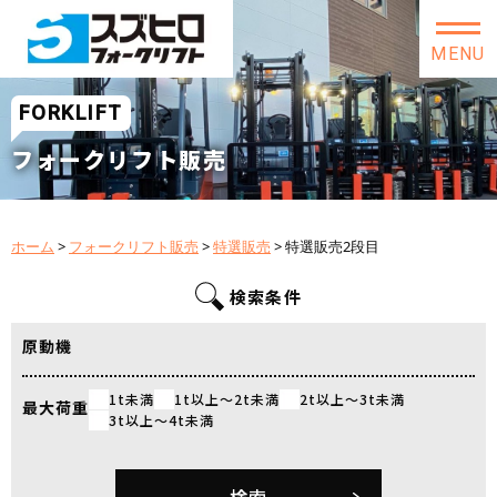
MENU
FORKLIFT
フォークリフト販売
ホーム
>
フォークリフト販売
>
特選販売
>
特選販売2段目
検索条件
原動機
1t未満
1t以上～2t未満
2t以上～3t未満
最大荷重
3t以上～4t未満