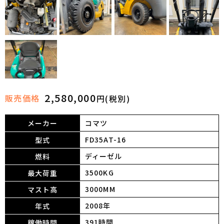
2,580,000
販売価格
円(税別)
メーカー
コマツ
FD35AT-16
型式
ディーゼル
燃料
3500KG
最大荷重
3000MM
マスト高
2008年
年式
391時間
稼働時間